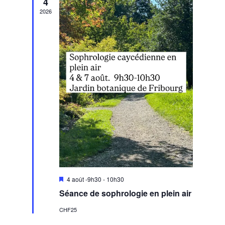
4
2026
Mis
4 août -9h30
-
10h30
en
Séance de sophrologie en plein air
avant
CHF25