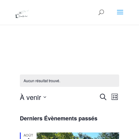
Aucun résultat trouvé.
Recherche
Navigat
À venir
Recherche
Liste
de
et
Sélectionnez
vues
navigation
une
Évènem
Derniers Évènements passés
de
date.
vues
Évènemen
AOÛT