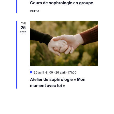
Cours de sophrologie en groupe
avant
CHF30
AVR
25
2026
Mis
25 avril -8h00
-
26 avril -17h00
en
Atelier de sophrologie « Mon
avant
moment avec toi »