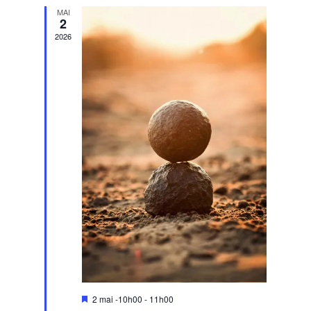
MAI
2
2026
Mis
2 mai -10h00
-
11h00
en