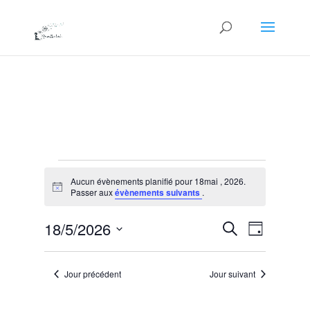
Évènements
Aucun évènements planifié pour 18mai , 2026.
for
Notice
Passer aux
évènements suivants
.
18mai
Recherche
Navigat
,
18/5/2026
Recherche
Jour
de
et
2026
Sélectionnez
vues
navigation
une
Évènem
Jour précédent
Jour suivant
de
date.
vues