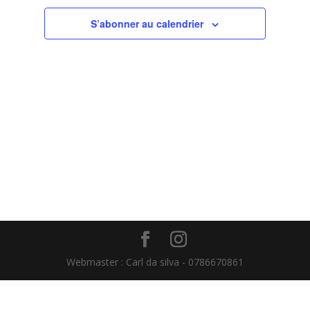
Évènemen
S’abonner au calendrier
Webmaster : Carl da silva - 0786670861